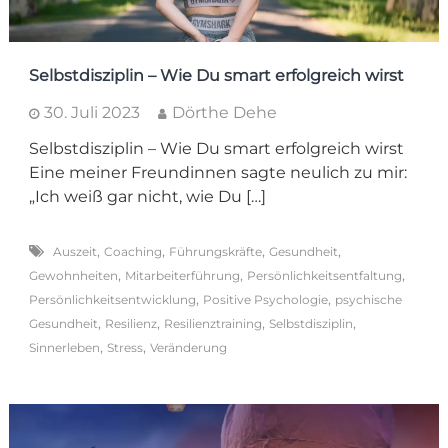
Selbstdisziplin – Wie Du smart erfolgreich wirst
30. Juli 2023
Dörthe Dehe
Selbstdisziplin – Wie Du smart erfolgreich wirst
Eine meiner Freundinnen sagte neulich zu mir:
„Ich weiß gar nicht, wie Du […]
,
,
,
,
Auszeit
Coaching
Führungskräfte
Gesundheit
,
,
,
Gewohnheiten
Mitarbeiterführung
Persönlichkeitsentfaltung
,
,
Persönlichkeitsentwicklung
Positive Psychologie
psychische
,
,
,
,
Gesundheit
Resilienz
Resilienztraining
Selbstdisziplin
,
,
Sinnerleben
Stress
Veränderung