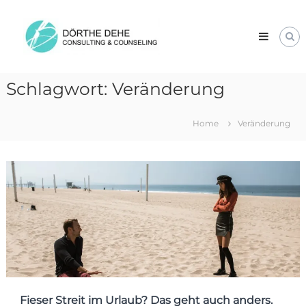
Skip
Dörthe
to
Dehe
content
Consulting
&
Counseling
Schlagwort:
Veränderung
Home
Veränderung
Fieser Streit im Urlaub? Das geht auch anders.