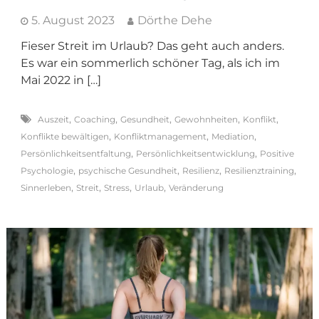
5. August 2023
Dörthe Dehe
Fieser Streit im Urlaub? Das geht auch anders.
Es war ein sommerlich schöner Tag, als ich im
Mai 2022 in […]
,
,
,
,
,
Auszeit
Coaching
Gesundheit
Gewohnheiten
Konflikt
,
,
,
Konflikte bewältigen
Konfliktmanagement
Mediation
,
,
Persönlichkeitsentfaltung
Persönlichkeitsentwicklung
Positive
,
,
,
,
Psychologie
psychische Gesundheit
Resilienz
Resilienztraining
,
,
,
,
Sinnerleben
Streit
Stress
Urlaub
Veränderung