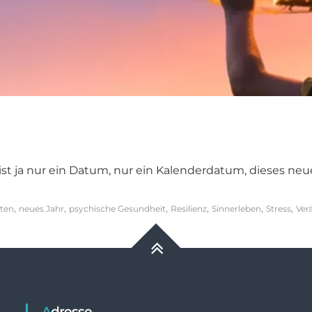
st ja nur ein Datum, nur ein Kalenderdatum, dieses neue 
,
,
,
,
,
,
ten
neues Jahr
psychische Gesundheit
Resilienz
Sinnerleben
Stress
Ver