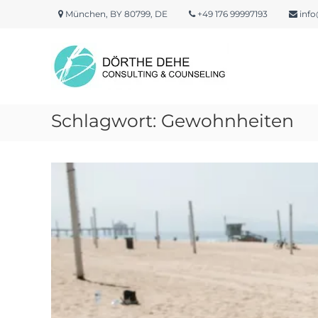
Skip
München, BY 80799, DE
+49 176 99997193
info
to
content
Dörthe
Dehe
Consulting
&
Counseling
Schlagwort:
Gewohnheiten