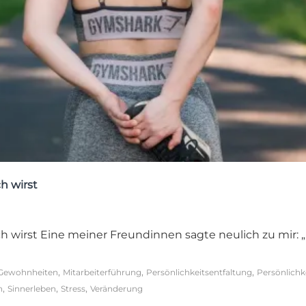
ch wirst
ch wirst Eine meiner Freundinnen sagte neulich zu mir: „
,
,
,
Gewohnheiten
Mitarbeiterführung
Persönlichkeitsentfaltung
Persönlichk
,
,
,
n
Sinnerleben
Stress
Veränderung