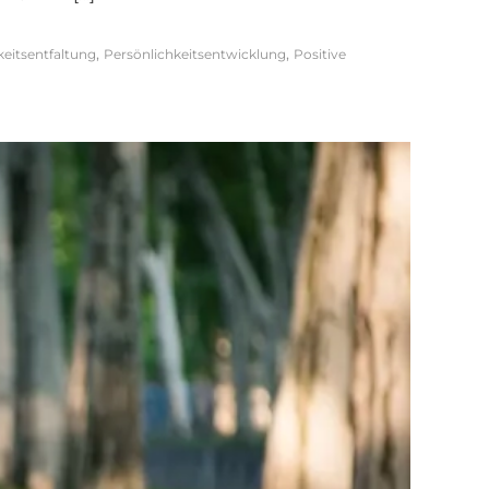
,
,
keitsentfaltung
Persönlichkeitsentwicklung
Positive