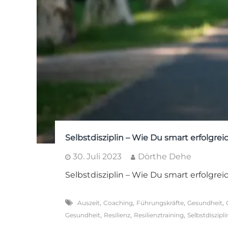
Selbstdisziplin – Wie Du smart erfolgrei
30. Juli 2023
Dörthe Dehe
Selbstdisziplin – Wie Du smart erfolgrei
,
,
,
,
Auszeit
Coaching
Führungskräfte
Gesundheit
,
,
,
Gesundheit
Resilienz
Resilienztraining
Selbstdiszipli