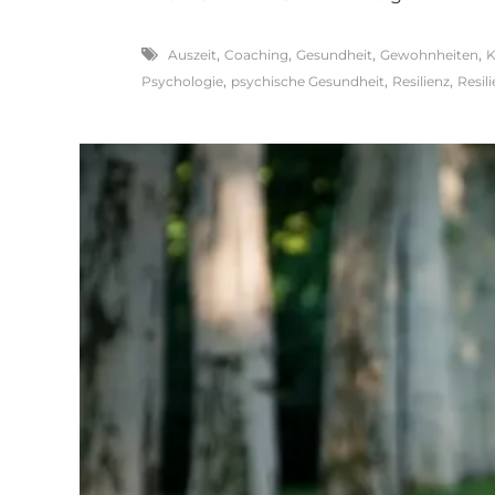
,
,
,
,
Auszeit
Coaching
Gesundheit
Gewohnheiten
K
,
,
,
Psychologie
psychische Gesundheit
Resilienz
Resil