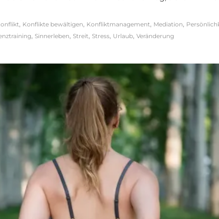
,
,
,
,
onflikt
Konflikte bewältigen
Konfliktmanagement
Mediation
Persönlich
,
,
,
,
,
ienztraining
Sinnerleben
Streit
Stress
Urlaub
Veränderung