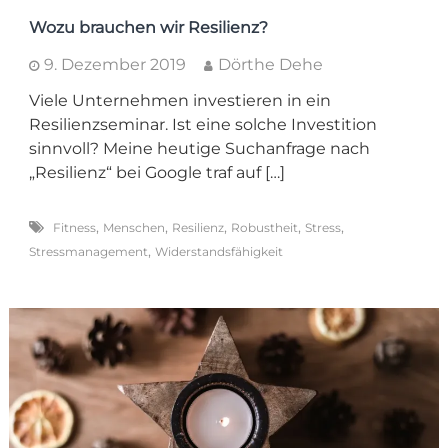
Wozu brauchen wir Resilienz?
9. Dezember 2019
Dörthe Dehe
Viele Unternehmen investieren in ein
Resilienzseminar. Ist eine solche Investition
sinnvoll? Meine heutige Suchanfrage nach
„Resilienz“ bei Google traf auf […]
,
,
,
,
,
Fitness
Menschen
Resilienz
Robustheit
Stress
,
Stressmanagement
Widerstandsfähigkeit