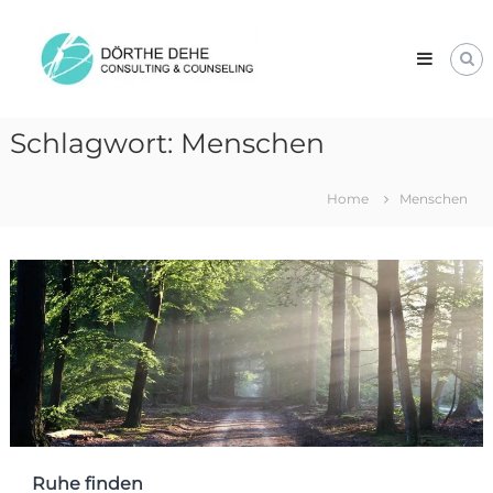
Skip
Dörthe
to
Dehe
content
Consulting
&
Counseling
Schlagwort:
Menschen
Home
Menschen
Ruhe finden