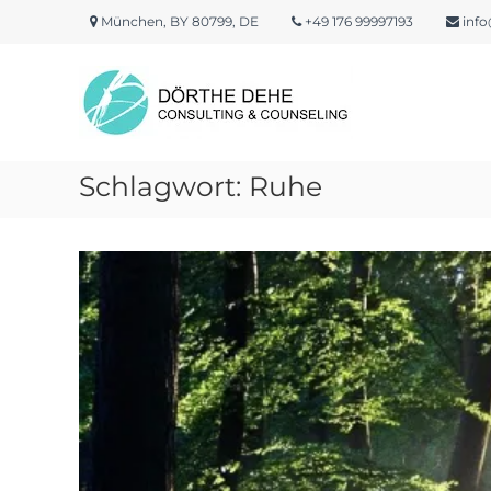
Skip
München, BY 80799, DE
+49 176 99997193
info
to
content
Dörthe
Dehe
Consulting
&
Counseling
Schlagwort:
Ruhe