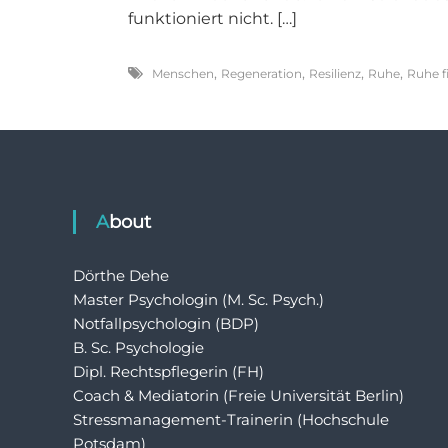
funktioniert nicht. […]
,
,
,
,
Menschen
Regeneration
Resilienz
Ruhe
Ruhe f
About
Dörthe Dehe
Master Psychologin (M. Sc. Psych.)
Notfallpsychologin (BDP)
B. Sc. Psychologie
Dipl. Rechtspflegerin (FH)
Coach & Mediatorin (Freie Universität Berlin)
Stressmanagement-Trainerin (Hochschule
Potsdam)