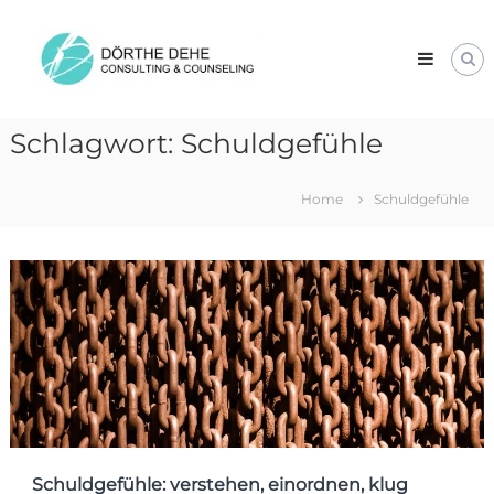
Skip
Dörthe
to
Dehe
content
Consulting
&
Counseling
Schlagwort:
Schuldgefühle
Home
Schuldgefühle
Schuldgefühle: verstehen, einordnen, klug