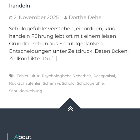
handeln
2. November 2025
Dörthe Dehe
Schuldgefühle: verstehen, einordnen, klug
handeln Führung lebt oft mit einem leisen
Grundrauschen aus Schuldgedanken.
Entscheidungen unter Zeitdruck, Datenlücken,
Zielkonflikte. Du […]
,
,
,
Fehlerkultur
Psychologische Sicherheit
Reappraisal
,
,
,
Rückschaufehler
Scham vs Schuld
Schuldgefühle
Schuldzuweisung
About