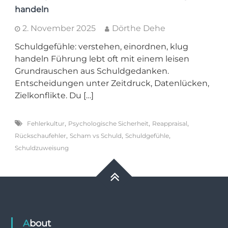
handeln
2. November 2025
Dörthe Dehe
Schuldgefühle: verstehen, einordnen, klug
handeln Führung lebt oft mit einem leisen
Grundrauschen aus Schuldgedanken.
Entscheidungen unter Zeitdruck, Datenlücken,
Zielkonflikte. Du […]
,
,
,
Fehlerkultur
Psychologische Sicherheit
Reappraisal
,
,
,
Rückschaufehler
Scham vs Schuld
Schuldgefühle
Schuldzuweisung
About