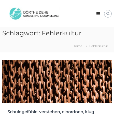
Skip
Dörthe
to
Dehe
content
Consulting
&
Counseling
Schlagwort:
Fehlerkultur
Home
Fehlerkultur
Schuldgefühle: verstehen, einordnen, klug