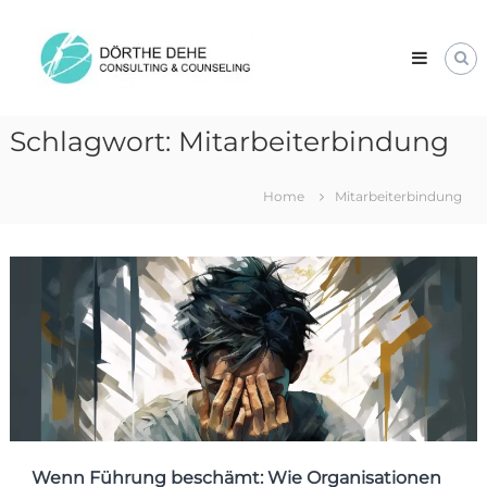
Skip
Dörthe
to
Dehe
content
Consulting
&
Counseling
Schlagwort:
Mitarbeiterbindung
Home
Mitarbeiterbindung
Wenn Führung beschämt: Wie Organisationen