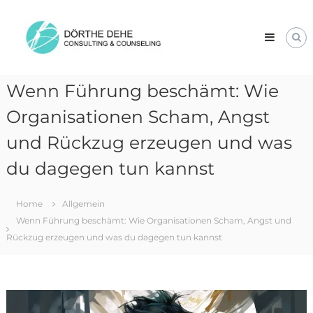
Skip
Dörthe
to
Dehe
content
Consulting
&
Counseling
Wenn Führung beschämt: Wie
Organisationen Scham, Angst
und Rückzug erzeugen und was
du dagegen tun kannst
Home
Allgemein
Wenn Führung beschämt: Wie Organisationen Scham, Angst und
Rückzug erzeugen und was du dagegen tun kannst