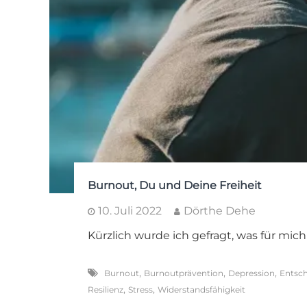
Burnout, Du und Deine Freiheit
10. Juli 2022
Dörthe Dehe
Kürzlich wurde ich gefragt, was für mich
,
,
,
Burnout
Burnoutprävention
Depression
Entsc
,
,
Resilienz
Stress
Widerstandsfähigkeit