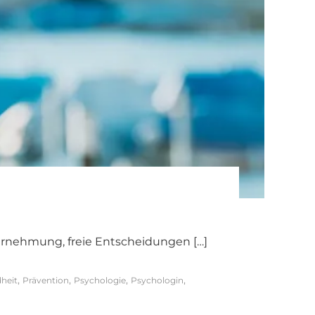
 Wahrnehmung, freie Entscheidungen […]
,
,
,
,
heit
Prävention
Psychologie
Psychologin