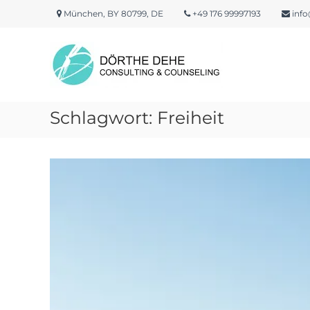
Skip
München, BY 80799, DE
+49 176 99997193
info
to
content
Dörthe
Dehe
Consulting
&
Counseling
Schlagwort:
Freiheit