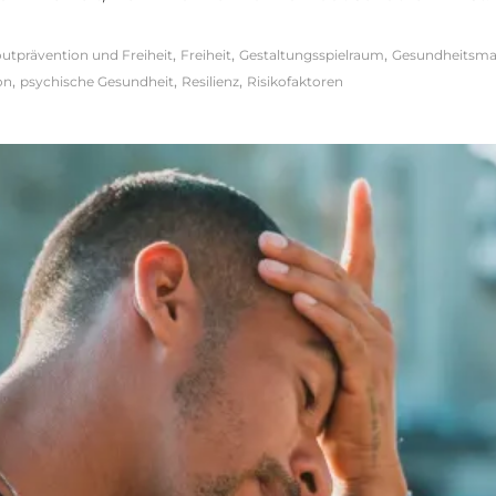
,
,
,
utprävention und Freiheit
Freiheit
Gestaltungsspielraum
Gesundheitsm
,
,
,
on
psychische Gesundheit
Resilienz
Risikofaktoren