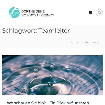
Skip
Dörthe
to
Dehe
content
Consulting
&
Counseling
Schlagwort:
Teamleiter
Home
Teamleiter
Wo schauen Sie hin? – Ein Blick auf unseren