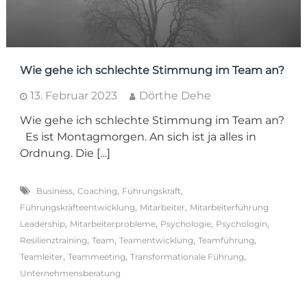
Wie gehe ich schlechte Stimmung im Team an?
13. Februar 2023
Dörthe Dehe
Wie gehe ich schlechte Stimmung im Team an?
Es ist Montagmorgen. An sich ist ja alles in
Ordnung. Die […]
,
,
,
Business
Coaching
Führungskraft
,
,
Führungskräfteentwicklung
Mitarbeiter
Mitarbeiterführung
,
,
,
,
Leadership
Mitarbeiterprobleme
Psychologie
Psychologin
,
,
,
,
Resilienztraining
Team
Teamentwicklung
Teamführung
,
,
,
Teamleiter
Teammeeting
Transformationale Führung
Unternehmensberatung