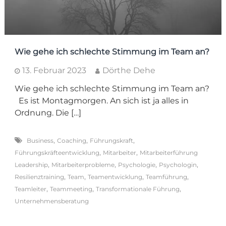
Wie gehe ich schlechte Stimmung im Team an?
13. Februar 2023
Dörthe Dehe
Wie gehe ich schlechte Stimmung im Team an?
Es ist Montagmorgen. An sich ist ja alles in
Ordnung. Die […]
,
,
,
Business
Coaching
Führungskraft
,
,
Führungskräfteentwicklung
Mitarbeiter
Mitarbeiterführung
,
,
,
,
Leadership
Mitarbeiterprobleme
Psychologie
Psychologin
,
,
,
,
Resilienztraining
Team
Teamentwicklung
Teamführung
,
,
,
Teamleiter
Teammeeting
Transformationale Führung
Unternehmensberatung