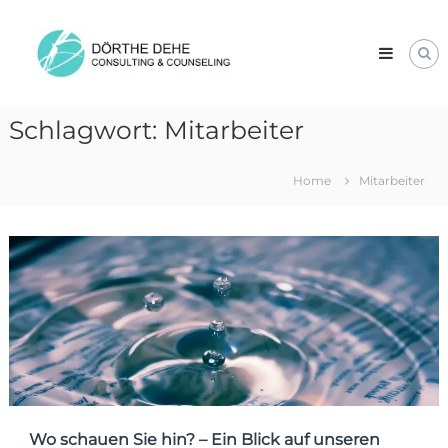
Skip
Dörthe
to
Dehe
content
Consulting
&
Counseling
Schlagwort:
Mitarbeiter
Home
Mitarbeiter
Wo schauen Sie hin? – Ein Blick auf unseren