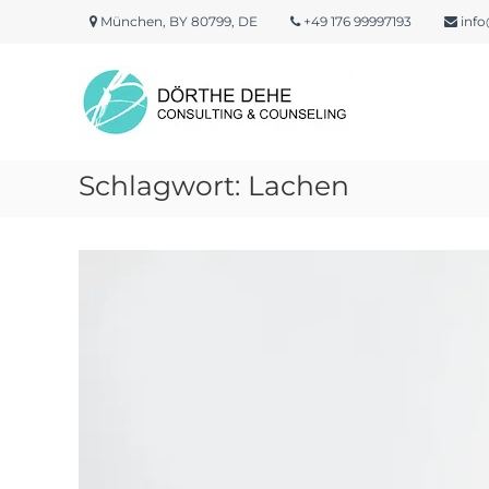
Skip
München, BY 80799, DE
+49 176 99997193
info
to
content
Dörthe
Dehe
Consulting
&
Counseling
Schlagwort:
Lachen