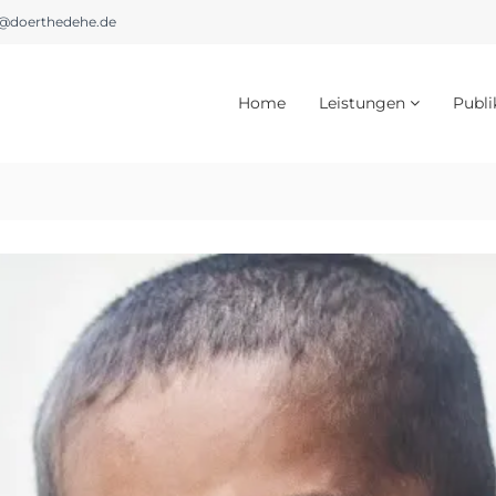
@doerthedehe.de
Home
Leistungen
Publi