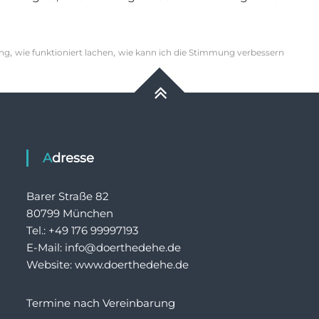
,
,
ng
wie funktioniert lachen
wie kann ich die Stimmung verbessern
Adresse
Barer Straße 82
80799 München
Tel.: +49 176 99997193
E-Mail: info@doerthedehe.de
Website: www.doerthedehe.de
Termine nach Vereinbarung