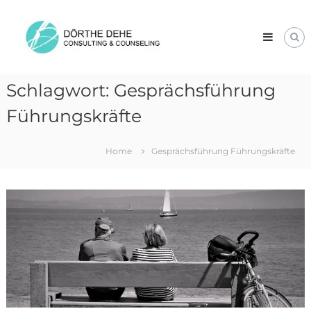
Skip
Dörthe
to
Dehe
content
Consulting
&
Counseling
Schlagwort:
Gesprächsführung
Führungskräfte
Home
Gesprächsführung Führungskräfte