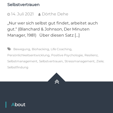
Selbstvertrauen
14. Juli 2021
Dörthe Dehe
„Nur wer sich selbst gut findet, arbeitet auch
gut.“ (Blanchard & Johnson, Der Minuten
Manager, 1981) Über diesen Satz […]
,
,
,
Bewegung
Biohacking
Life Coaching
,
,
,
Persönlichkeitsentwicklung
Positive Psychologie
Resilienz
,
,
,
Selbstmanagement
Selbstvertrauen
Stressmanagement
Ziele;
Selbstfindung
About