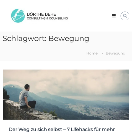
Skip
Dörthe
to
Dehe
content
Consulting
&
Counseling
Schlagwort:
Bewegung
Home
Bewegung
Der Weg zu sich selbst – 7 Lifehacks für mehr