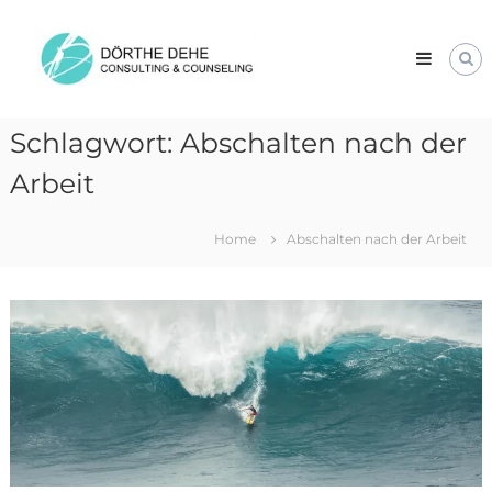
Skip
Dörthe
to
Dehe
content
Consulting
&
Counseling
Schlagwort:
Abschalten nach der
Arbeit
Home
Abschalten nach der Arbeit