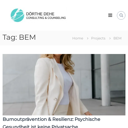
Skip
Dörthe
to
Dehe
content
Consulting
&
Counseling
Tag:
BEM
Home
Projects
BEM
Burnoutprävention & Resilienz: Psychische
Gesundheit ist keine Privatsache