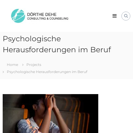
Skip
Dörthe
to
Dehe
content
Consulting
&
Counseling
Psychologische
Herausforderungen im Beruf
Home
Projects
Psychologische Herausforderungen im Beruf